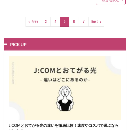
Prev
3
4
5
6
7
Next
PICK UP
J:COMとおてがる光の違いを徹底比較！速度やコスパで選ぶなら