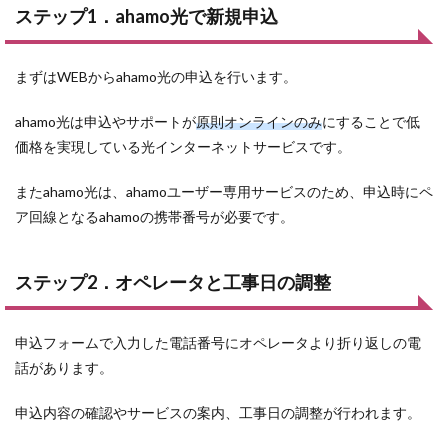
り換え
ステップ1．ahamo光で新規申込
で発生
する費
用
まずはWEBからahamo光の申込を行います。
5
お得に
ahamo光は申込やサポートが
原則オンラインのみ
にすることで低
乗り換
える
価格を実現している光インターネットサービスです。
ahamo
光の特
またahamo光は、ahamoユーザー専用サービスのため、申込時にペ
典・割
引制度
ア回線となるahamoの携帯番号が必要です。
の活用
法
ステップ2．オペレータと工事日の調整
6
J:COM
から
ahamo
申込フォームで入力した電話番号にオペレータより折り返しの電
光に乗
話があります。
り換え
るとき
によく
申込内容の確認やサービスの案内、工事日の調整が行われます。
ある質
問