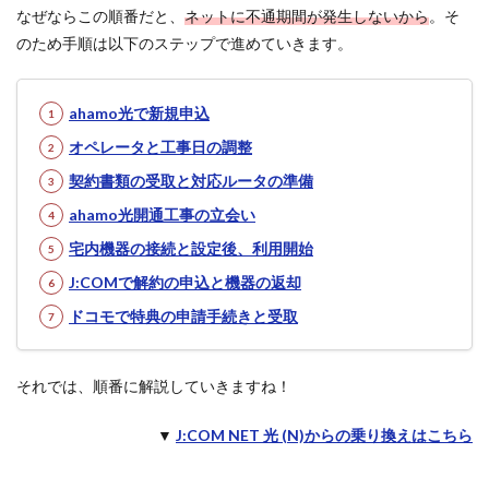
光 (N)
なぜならこの順番だと、
ネットに不通期間が発生しないから
。そ
から
のため手順は以下のステップで進めていきます。
ahamo
光に乗
り換え
る手順
ahamo光で新規申込
3
オペレータと工事日の調整
乗り
換え
契約書類の受取と対応ルータの準備
をス
ahamo光開通工事の立会い
ムー
ズに
宅内機器の接続と設定後、利用開始
進め
るた
J:COMで解約の申込と機器の返却
めの
注意
ドコモで特典の申請手続きと受取
点と
対策
それでは、順番に解説していきますね！
4
J:COM
から
▼
J:COM NET 光 (N)からの乗り換えはこちら
ahamo
光の乗