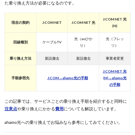
た乗り換え方法が必要になるのです。
J:COM NET 光
現在の契約
J:COM NET
J:COM NET 光
(N)
光（auひか
光（フレッ
回線種別
ケーブルTV
り）
ツ）
乗り換え方法
新設撤去
新設撤去
事業者変更
J:COM NET 光
手順参照先
J:COM→ahamo光の手順
(N)→ahamo光
の手順
この記事では、サービスごとの乗り換え手順を紹介すると同時に
注意点
や乗り換えにかかる
費用
についても解説しています。
ahamo光への乗り換えでお悩みなら参考にしてみてください。