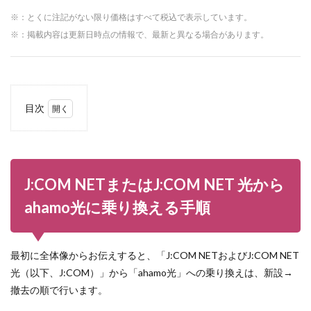
※：とくに注記がない限り価格はすべて税込で表示しています。
※：掲載内容は更新日時点の情報で、最新と異なる場合があります。
目次
1
J:COM
NETま
たは
J:COM
J:COM NETまたはJ:COM NET 光から
NET
光から
ahamo光に乗り換える手順
ahamo
光に乗
り換え
る手順
最初に全体像からお伝えすると、「J:COM NETおよびJ:COM NET
光（以下、J:COM）」から「ahamo光」への乗り換えは、新設→
2
J:COM
撤去の順で行います。
NET