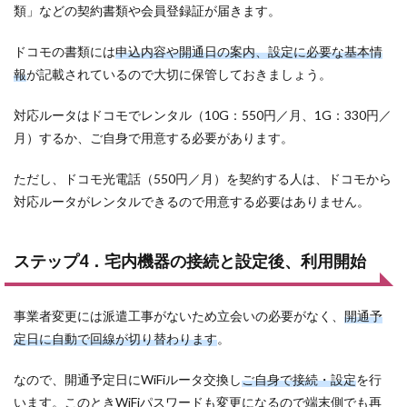
類」などの契約書類や会員登録証が届きます。
ドコモの書類には
申込内容や開通日の案内、設定に必要な基本情
報
が記載されているので大切に保管しておきましょう。
対応ルータはドコモでレンタル（10G：550円／月、1G：330円／
月）するか、ご自身で用意する必要があります。
ただし、ドコモ光電話（550円／月）を契約する人は、ドコモから
対応ルータがレンタルできるので用意する必要はありません。
ステップ4．宅内機器の接続と設定後、利用開始
事業者変更には派遣工事がないため立会いの必要がなく、
開通予
定日に自動で回線が切り替わります
。
なので、開通予定日にWiFiルータ交換し
ご自身で接続・設定
を行
います。このときWiFiパスワードも変更になるので端末側でも再