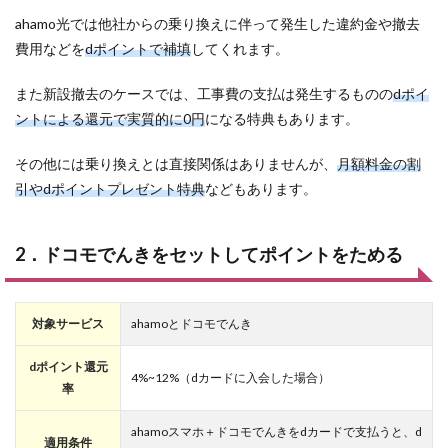
ahamo光では他社からの乗り換えに伴って発生した違約金や撤去
費用などを
dポイントで補填
してくれます。
また新設撤去のケースでは、工事費の支払は発生するものの
dポイ
ントによる還元で実質的に0円
になる特典もあります。
その他には乗り換えとは直接関係はありませんが、
月額料金の割
引やdポイントプレゼント特典
などもあります。
2．ドコモでんきをセットしてポイントをためる
対象サービス
ahamoとドコモでんき
dポイント還元
4%~12%（dカードに入会した場合）
率
ahamoスマホ＋ドコモでんきをdカードで支払うと、d
適用条件