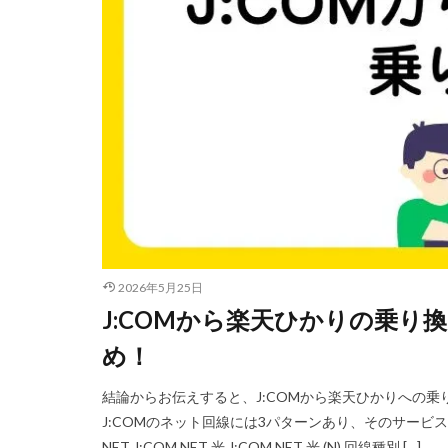
2026年5月25日
J:COMから楽天ひかりの乗り
め！
結論からお伝えすると、J:COMから楽天ひかりへの
J:COMのネット回線には3パターンあり、そのサービス
NET J:COM NET 光 J:COM NET 光 (N) 回線種別 […]