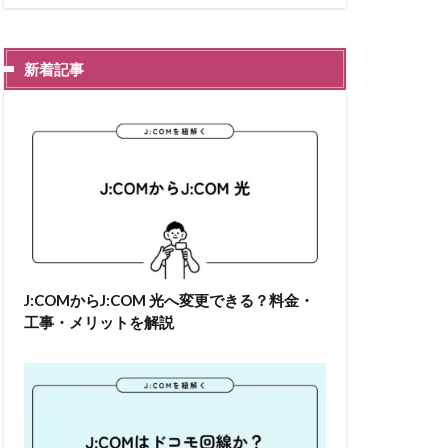
新着記事
J:COMからJ:COM 光へ変更できる？料金・
工事・メリットを解説