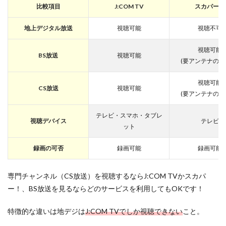
比較項目
J:COM TV
スカパー！
地上デジタル放送
視聴可能
視聴不可
視聴可能
BS放送
視聴可能
(要アンテナの場
視聴可能
CS放送
視聴可能
(要アンテナの場
テレビ・スマホ・タブレ
視聴デバイス
テレビ
ット
録画の可否
録画可能
録画可能
専門チャンネル（CS放送）を視聴するならJ:COM TVかスカパ
ー！、BS放送を見るならどのサービスを利用してもOKです！
特徴的な違いは地デジは
J:COM TVでしか視聴できない
こと。