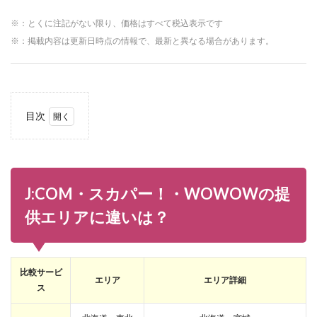
※：とくに注記がない限り、価格はすべて税込表示です
※：掲載内容は更新日時点の情報で、最新と異なる場合があります。
目次
1
J:COM・
スカパ
ー！・
WOWOW
J:COM・スカパー！・WOWOWの提
の提供エ
リアに違
供エリアに違いは？
いは？
2
J:COM・
比較サービ
スカパ
エリア
エリア詳細
ー！・
ス
WOWOW
の視聴放