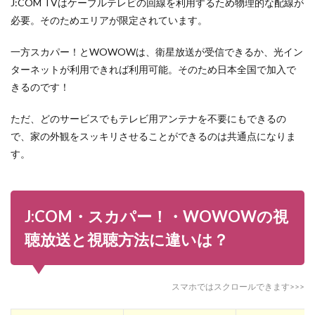
J:COM TVはケーブルテレビの回線を利用するため物理的な配線が
スカパ
ー！・
必要。そのためエリアが限定されています。
WOWOW
の比較で
一方スカパー！とWOWOWは、衛星放送が受信できるか、光イン
よくある
質問
ターネットが利用できれば利用可能。そのため日本全国で加入で
きるのです！
ただ、どのサービスでもテレビ用アンテナを不要にもできるの
で、家の外観をスッキリさせることができるのは共通点になりま
す。
J:COM・スカパー！・WOWOWの視
聴放送と視聴方法に違いは？
スマホではスクロールできます>>>