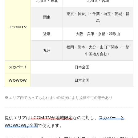
北海道・東北
北海道・宮城
送と視聴
方法に違
東京・神奈川・千葉・埼玉・茨城・群
いは？
関東
馬
3
J:COM TV
J:COM・
近畿
大阪・兵庫・京都・和歌山
スカパ
ー！・
WOWOW
福岡・熊本・大分・山口下関市（一部
九州
の初期費
中国地方含む）
用に違い
は？
スカパー！
日本全国
4
J:COM・
WOWOW
日本全国
スカパ
ー！・
WOWOW
※ エリア内であってもお住まいの状況により提供不可の場合あり
では月額
料金はど
れくらい
提供エリアは
J:COM TVが地域限定
なのに対し、
スカパー！と
違う？
WOWOWは全国
で使えます。
5
J:COM・