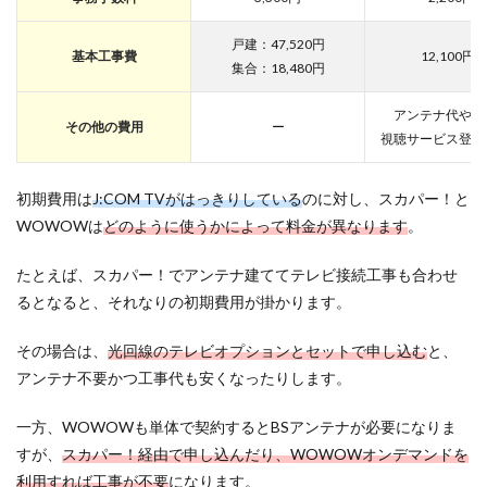
戸建：47,520円
基本工事費
12,100円~
集合：18,480円
アンテナ代やテ
その他の費用
ー
視聴サービス登録
初期費用は
J:COM TVがはっきりしている
のに対し、スカパー！と
WOWOWは
どのように使うかによって料金が異なります
。
たとえば、スカパー！でアンテナ建ててテレビ接続工事も合わせ
るとなると、それなりの初期費用が掛かります。
その場合は、
光回線のテレビオプションとセットで申し込む
と、
アンテナ不要かつ工事代も安くなったりします。
一方、WOWOWも単体で契約するとBSアンテナが必要になりま
すが、
スカパー！経由で申し込んだり、WOWOWオンデマンドを
利用すれば工事が不要
になります。