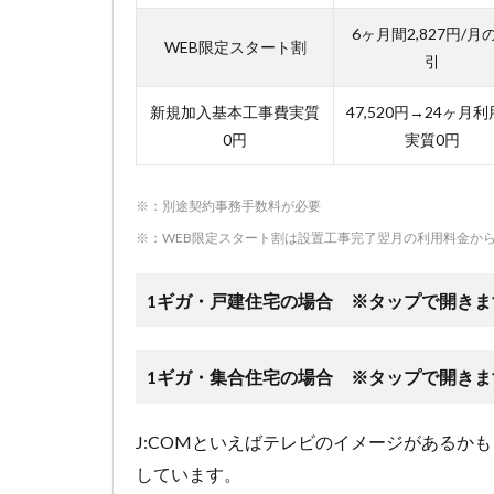
6ヶ月間2,827円/月
WEB限定スタート割
引
新規加入基本工事費実質
47,520円→24ヶ月
0円
実質0円
※：別途契約事務手数料が必要
※：WEB限定スタート割は設置工事完了翌月の利用料金か
1ギガ・戸建住宅の場合 ※タップで開きま
1ギガ・集合住宅の場合 ※タップで開きま
J:COMといえばテレビのイメージがあるか
しています。