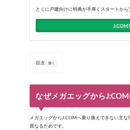
とくに戸建向けに特典が手厚くスタートから
J:CO
目次
1
な
ぜメガ
エッグ
から
なぜメガエッグからJ:CO
J:COM
に乗り
換えで
きない
メガエッグからJ:COMへ乗り換えできない主
のか
異なるためです。