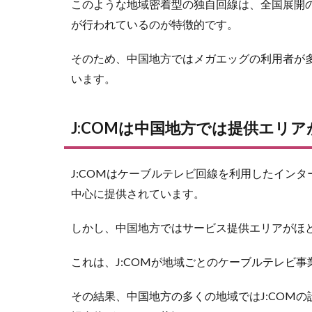
このような地域密着型の独自回線は、全国展開
地方
でメ
が行われているのが特徴的です。
ガエ
ッグ
そのため、中国地方ではメガエッグの利用者が
から
います。
乗り
換え
るな
ら？
J:COMは中国地方では提供エリ
5
メ
ガエッ
J:COMはケーブルテレビ回線を利用したイン
グから
J:COM
中心に提供されています。
乗り換
えでよ
しかし、中国地方ではサービス提供エリアがほ
くある
質問
これは、J:COMが地域ごとのケーブルテレビ
その結果、中国地方の多くの地域ではJ:COM