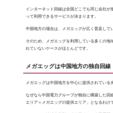
2
例
外：下
インターネット回線は全国どこでも同じ会社が
関市の
って利用できるサービスが決まります。
み
J:COM
が利用
中国地方の場合は、メガエッグが広く普及してい
可能
そのため、メガエッグを利用している多くの地域
3
下
関市で
れていないケースがほとんどです。
メガエ
ッグか
ら
メガエッグは中国地方の独自回線
J:COM
に乗り
換える
メガエッグは中国地方を中心に提供されている
手順
4
なぜなら中国電力グループが独自に構築した回
それ
エリア＝メガエッグの提供エリア」となるわけ
でも
中国