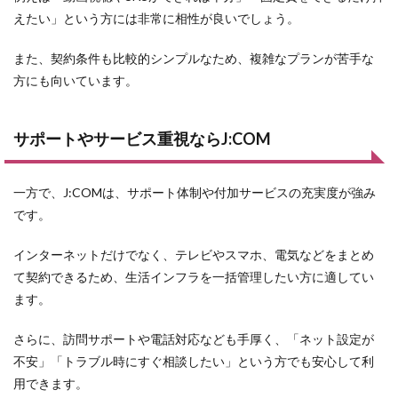
とサ
えたい」という方には非常に相性が良いでしょう。
ービ
スの
違い
また、契約条件も比較的シンプルなため、複雑なプランが苦手な
方にも向いています。
6
J:COMと
BB.excite
光はどっ
サポートやサービス重視ならJ:COM
ちを選ぶ
べき？失
敗しない
一方で、J:COMは、サポート体制や付加サービスの充実度が強み
選び方
です。
7
こん
な人は
インターネットだけでなく、テレビやスマホ、電気などをまとめ
BB.excite
て契約できるため、生活インフラを一括管理したい方に適してい
光がおす
すめ
ます。
8
こ
さらに、訪問サポートや電話対応なども手厚く、「ネット設定が
んな人
は
不安」「トラブル時にすぐ相談したい」という方でも安心して利
J:COM
用できます。
がおす