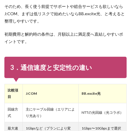
そのため、長く使う前提でサポートや総合サービスも欲しいなら
J:COM、まずは低リスクで始めたいならBB.excite光、と考えると
整理しやすいです。
初期費用と解約時の条件は、月額以上に満足度へ直結しやすいポ
イントです。
3．通信速度と安定性の違い
比較項
J:COM
BB.excite光
目
回線方
主にケーブル回線（エリアによ
NTTの光回線（光コラボ）
式
り光あり）
最大速
1Gbpsなど（プランにより変
1Gbps〜10Gbpsまで選択