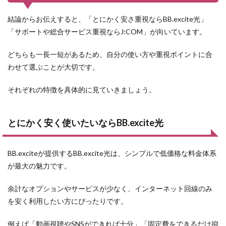
J:COMと
BB.excite
結論からお伝えすると、「とにかく安さ重視ならBB.excite光」
光の基本
「サポートや総合サービス重視ならJ:COM」が向いています。
的な違い
3
どちらも一長一短があるため、自分の使い方や重視ポイントに合
2．
わせて選ぶことが大切です。
料金
の違
いを
それぞれの特徴を具体的に見ていきましょう。
比較
4
とにかく安く使いたいならBB.excite光
3．
通信
速度
と安
BB.exciteが提供するBB.excite光は、シンプルで低価格な料金体系
定性
が最大の魅力です。
の違
い
余計なオプションやサービスが少なく、インターネット回線のみ
5
を安く利用したい方にぴったりです。
4．
サポ
ート
例えば「動画視聴やSNSができれば十分」「固定費をできるだけ抑