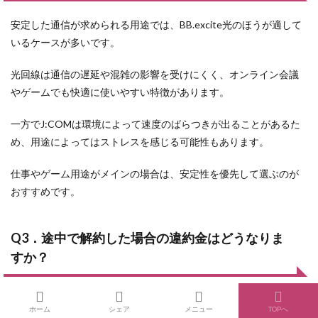
安定した通信が求められる用途では、BB.excite光のほうが適して
いるケースが多いです。
光回線は通信の遅延や混雑の影響を受けにくく、オンライン会議
やゲームでも快適に使いやすい特徴があります。
一方でJ:COMは環境によって速度のばらつきが出ることがあるた
め、用途によってはストレスを感じる可能性もあります。
仕事やゲーム用途がメインの場合は、安定性を優先して選ぶのが
おすすめです。
Q3．途中で解約した場合の違約金はどうなりま
すか？
契約プランによって異なりますが、J:COMは契約期間が設定され
ホーム
シェア
メニュー
TOPへ
ていることが多く、更新月以外の解約で費用が発生する場合があ