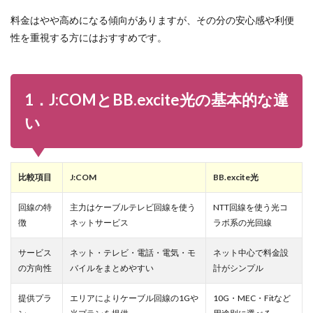
すめ
料金はやや高めになる傾向がありますが、その分の安心感や利便
9
性を重視する方にはおすすめです。
J:COMと
BB.excite
光を比較
する際に
よくある
1．J:COMとBB.excite光の基本的な違
質問
（FAQ）
い
比較項目
J:COM
BB.excite光
回線の特
主力はケーブルテレビ回線を使う
NTT回線を使う光コ
徴
ネットサービス
ラボ系の光回線
サービス
ネット・テレビ・電話・電気・モ
ネット中心で料金設
の方向性
バイルをまとめやすい
計がシンプル
提供プラ
エリアによりケーブル回線の1Gや
10G・MEC・Fitなど