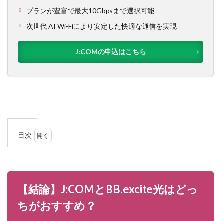
プランが豊富で最大10Gbpsまで選択可能
次世代 AI Wi-Fiにより安定した快適な通信を実現
J:COMの申込はこちら
目次
1
【結
論】
J:COMと
BB.excite
光はどっ
【結論】J:COMとBB.excite光はどっ
ちがおす
すめ？
ちがおすすめ？
2
1．