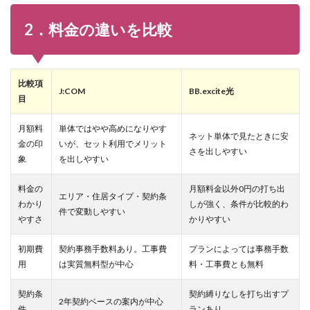
2．料金の違いを比較
比較項
J:COM
BB.excite光
目
月額料
単体ではやや高めになりやす
ネット単体で見たときに安
金の印
いが、セット利用でメリット
さを出しやすい
象
を出しやすい
料金の
月額料金以外0円の打ち出
エリア・住居タイプ・契約条
わかり
しが強く、条件が比較的わ
件で変動しやすい
やすさ
かりやすい
初期費
契約事務手数料あり。工事費
プランによっては事務手数
用
は実質無料型が中心
料・工事費とも無料
契約条
契約縛りなしを打ち出すプ
2年契約ベースの案内が中心
件
ランあり