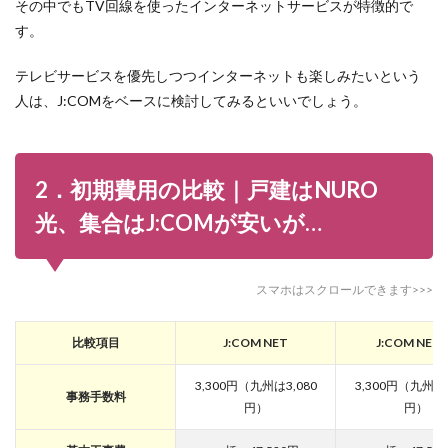
その中でもTV回線を使ったインターネットサービスが特徴的で
の比較
｜
す。
J:COM
も
テレビサービスを優先しつつインターネットも楽しみたいという
NURO
光も十
人は、J:COMをベースに検討してみるといいでしょう。
分な速
度が出
てい
る！
2．初期費用の比較｜戸建はNURO
5
光、集合はJ:COMが安いが…
5．キ
ャンペ
ーン比
較｜
スマホはスクロールできます>>>
J:COM
も
NURO
比較項目
J:COM NET
J:COM NET 
光も充
実して
いる！
3,300円（九州は3,080
3,300円（九州は3
事務手数料
円）
円）
6
J:COM