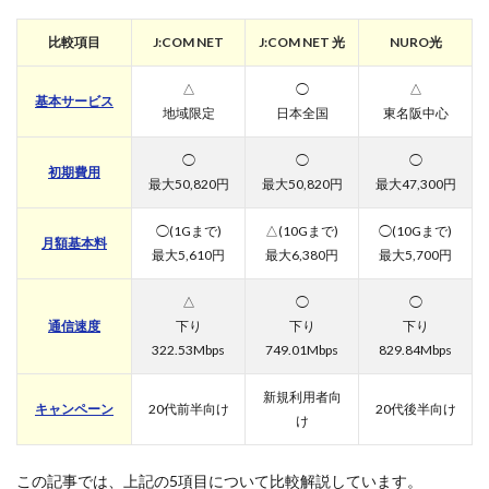
比較項目
J:COM NET
J:COM NET 光
NURO光
△
◯
△
基本サービス
地域限定
日本全国
東名阪中心
◯
◯
◯
初期費用
最大50,820円
最大50,820円
最大47,300円
◯(1Gまで)
△(10Gまで)
◯(10Gまで)
月額基本料
最大5,610円
最大6,380円
最大5,700円
△
◯
◯
通信速度
下り
下り
下り
322.53Mbps
749.01Mbps
829.84Mbps
新規利用者向
キャンペーン
20代前半向け
20代後半向け
け
この記事では、上記の5項目について比較解説しています。