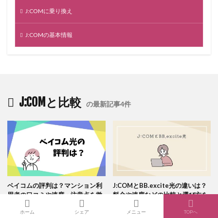
J:COMに乗り換え
J:COMの基本情報
J:COMと比較
の最新記事4件
ベイコムの評判は？マンション利
J:COMとBB.excite光の違いは？
用者の口コミや速度・注意点を徹
料金や速度などの比較と選び方を
底調査
解説！
ホーム
シェア
メニュー
TOPへ