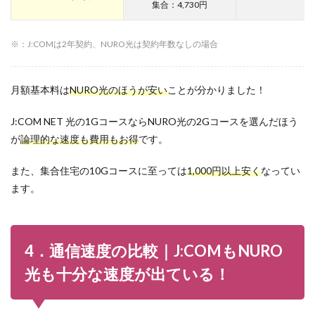
集合：4,730円
※：J:COMは2年契約、NURO光は契約年数なしの場合
月額基本料は
NURO光のほうが安い
ことが分かりました！
J:COM NET 光の1GコースならNURO光の2Gコースを選んだほう
が
論理的な速度も費用もお得
です。
また、集合住宅の10Gコースに至っては
1,000円以上安く
なってい
ます。
4．通信速度の比較｜J:COMもNURO
光も十分な速度が出ている！