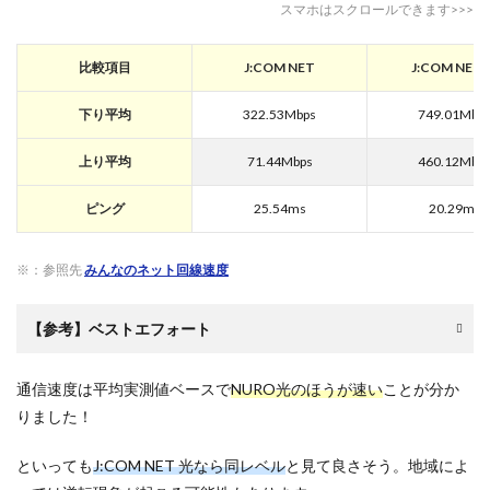
スマホはスクロールできます>>>
比較項目
J:COM NET
J:COM NET 
下り平均
322.53Mbps
749.01Mbp
上り平均
71.44Mbps
460.12Mbp
ピング
25.54ms
20.29ms
※：参照先
みんなのネット回線速度
【参考】ベストエフォート
通信速度は平均実測値ベースで
NURO光のほうが速い
ことが分か
りました！
といっても
J:COM NET 光なら同レベル
と見て良さそう。地域によ