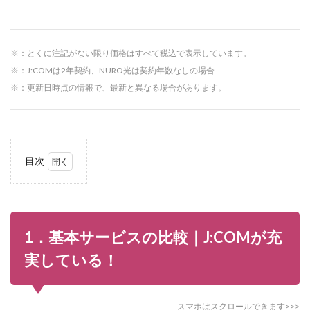
※：とくに注記がない限り価格はすべて税込で表示しています。
※：J:COMは2年契約、NURO光は契約年数なしの場合
※：更新日時点の情報で、最新と異なる場合があります。
目次
1
1．基
本サー
ビスの
比較｜
1．基本サービスの比較｜J:COMが充
J:COM
が充実
実している！
してい
る！
2
スマホはスクロールできます>>>