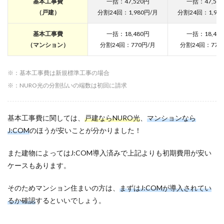
基本工事費
一括：47,520円
一括：47,52
NETが
おすす
（戸建）
分割24回：1,980円/月
分割24回：1,98
めな人
基本工事費
一括：18,480円
一括：18,48
7
（マンション）
分割24回：770円/月
分割24回：770
J:COM
NET
光がお
※：基本工事費は新規標準工事の場合
すすめ
な人
※：NURO光の分割払いの端数は初回に請求
8
NURO
光がお
基本工事費に関しては、
戸建ならNURO光
、
マンションなら
すすめ
J:COM
のほうが安いことが分かりました！
な人
9
また建物によってはJ:COM導入済みで上記よりも初期費用が安い
J:COM
ケースもあります。
と
NURO
そのためマンション住まいの方は、
まずはJ:COMが導入されてい
光の比
較でよ
るか確認
するといいでしょう。
くある
質問