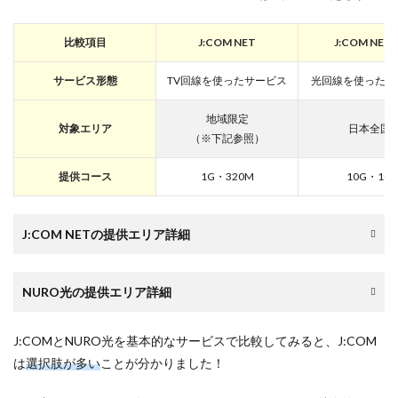
2．初
期費用
の比較
比較項目
J:COM NET
J:COM NET 
｜戸建
は
サービス形態
TV回線を使ったサービス
光回線を使ったサ
NURO
光、集
合は
地域限定
対象エリア
日本全国
J:COM
（※下記参照）
が安い
が…
提供コース
1G・320M
10G・1G
3
3．月
額基本
J:COM NETの提供エリア詳細
料の比
較｜
NURO
NURO光の提供エリア詳細
光のほ
うが安
い！
J:COMとNURO光を基本的なサービスで比較してみると、J:COM
4
は
選択肢が多い
ことが分かりました！
4．通
信速度